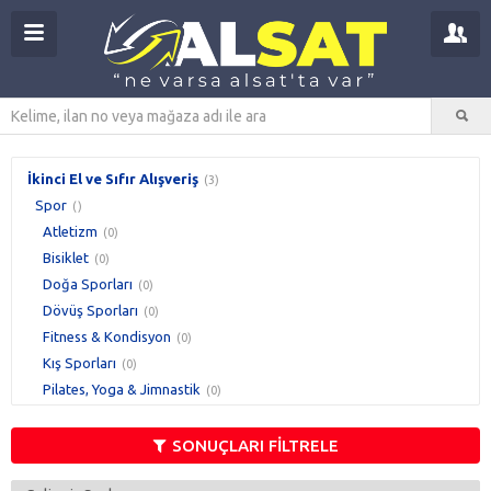
İkinci El ve Sıfır Alışveriş
(3)
Spor
()
Atletizm
(0)
Bisiklet
(0)
Doğa Sporları
(0)
Dövüş Sporları
(0)
Fitness & Kondisyon
(0)
Kış Sporları
(0)
Pilates, Yoga & Jimnastik
(0)
Raket Sporları
(0)
Salon Oyunları
(0)
SONUÇLARI FİLTRELE
Sıra Dışı Sporlar
(0)