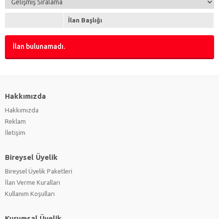
Su Sporları
(0)
Takım Sporları
(0)
İlan Başlığı
Taraftar Ürünleri
(0)
Üyelikler
(0)
İlan bulunamadı.
Vücut Geliştirme
(0)
Hakkımızda
Hakkımızda
Reklam
İletişim
Bireysel Üyelik
Bireysel Üyelik Paketleri
İlan Verme Kuralları
Kullanım Koşulları
Kurumsal Üyelik