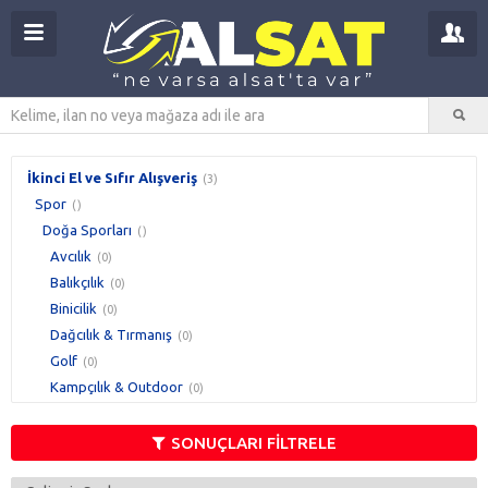
İkinci El ve Sıfır Alışveriş
(3)
Spor
()
Doğa Sporları
()
Avcılık
(0)
Balıkçılık
(0)
Binicilik
(0)
Dağcılık & Tırmanış
(0)
Golf
(0)
Kampçılık & Outdoor
(0)
SONUÇLARI FİLTRELE