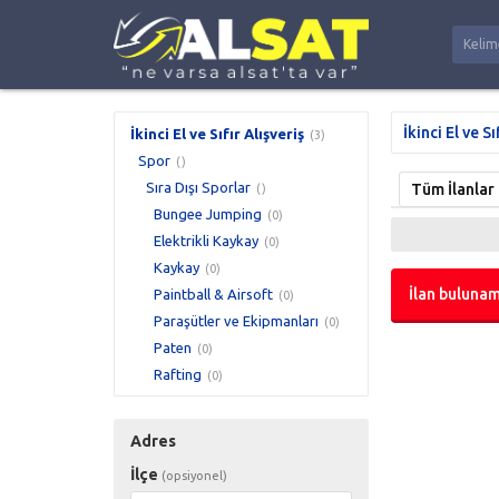
İkinci El ve Sı
İkinci El ve Sıfır Alışveriş
(3)
Spor
()
Sıra Dışı Sporlar
Tüm İlanlar
()
Bungee Jumping
(0)
Elektrikli Kaykay
(0)
Kaykay
(0)
İlan bulunam
Paintball & Airsoft
(0)
Paraşütler ve Ekipmanları
(0)
Paten
(0)
Rafting
(0)
Adres
İlçe
(opsiyonel)