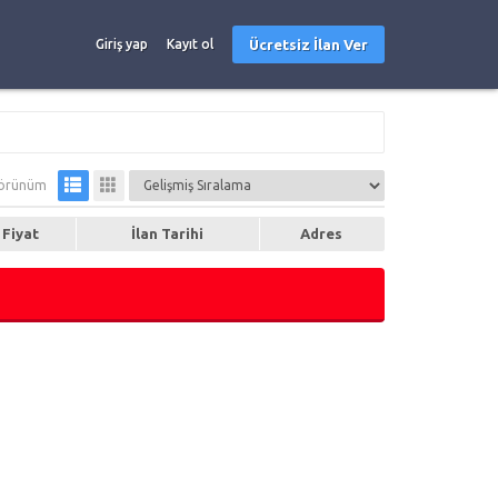
Ücretsiz İlan Ver
Giriş yap
Kayıt ol
örünüm
Fiyat
İlan Tarihi
Adres