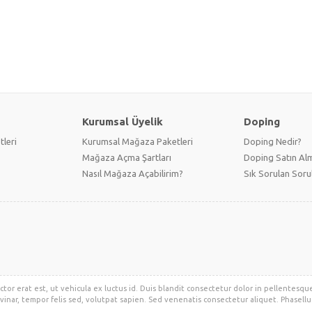
Kurumsal Üyelik
Doping
tleri
Kurumsal Mağaza Paketleri
Doping Nedir?
Mağaza Açma Şartları
Doping Satın Alm
Nasıl Mağaza Açabilirim?
Sık Sorulan Soru
ctor erat est, ut vehicula ex luctus id. Duis blandit consectetur dolor in pellentesqu
vinar, tempor felis sed, volutpat sapien. Sed venenatis consectetur aliquet. Phasellus