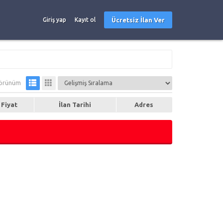
Ücretsiz İlan Ver
Giriş yap
Kayıt ol
örünüm
Fiyat
İlan Tarihi
Adres