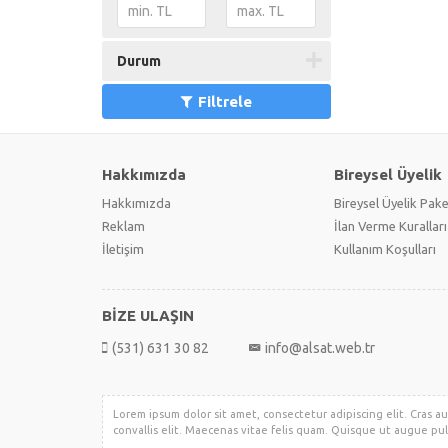
Durum
Filtrele
Hakkımızda
Bireysel Üyelik
Hakkımızda
Bireysel Üyelik Pake
Reklam
İlan Verme Kuralları
İletişim
Kullanım Koşulları
BİZE ULAŞIN
(531) 631 30 82
info@alsat.web.tr
Lorem ipsum dolor sit amet, consectetur adipiscing elit. Cras au
convallis elit. Maecenas vitae felis quam. Quisque ut augue pul