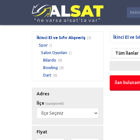
İkinci El ve Sı
İkinci El ve Sıfır Alışveriş
(3)
Spor
()
Salon Oyunları
Tüm İlanlar
()
Bilardo
(0)
Bowling
(0)
Dart
(0)
İlan bulunam
Adres
İlçe
(opsiyonel)
Fiyat