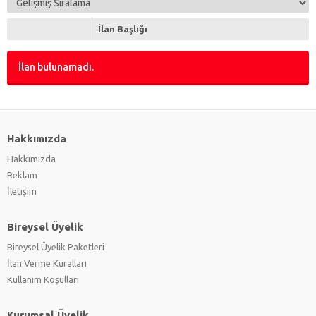
Tüplü TV
(0)
Uzaktan Kumanda
(0)
İlan Başlığı
Yedek Parça
(0)
İlan bulunamadı.
Hakkımızda
Hakkımızda
Reklam
İletişim
Bireysel Üyelik
Bireysel Üyelik Paketleri
İlan Verme Kuralları
Kullanım Koşulları
Kurumsal Üyelik