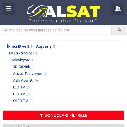
İkinci El ve Sıfır Alışveriş
(3)
Ev Elektroniği
(1)
Televizyon
()
3D Gözlük
(0)
Arızalı Televizyon
(0)
Askı Aparatı
(0)
LCD TV
(0)
LED TV
(0)
OLED TV
(0)
Plazma TV
(0)
Portatif TV
(0)
SONUÇLARI FİLTRELE
Projeksiyon TV
(0)