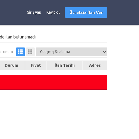
Ücretsiz İlan Ver
Giriş yap
Kayıt ol
de ilan bulunamadı.
örünüm
Durum
Fiyat
İlan Tarihi
Adres