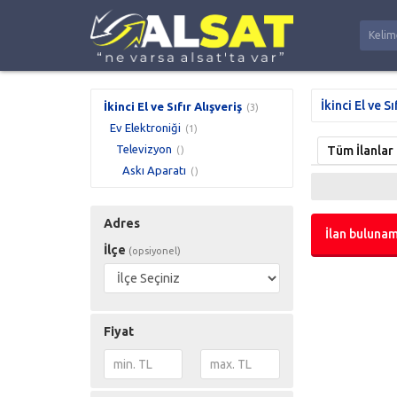
İkinci El ve Sı
İkinci El ve Sıfır Alışveriş
(3)
Ev Elektroniği
(1)
Televizyon
Tüm İlanlar
()
Askı Aparatı
()
Adres
İlan bulunam
İlçe
(opsiyonel)
Fiyat