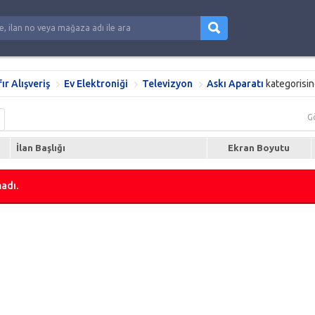
fır Alışveriş
Ev Elektroniği
Televizyon
Askı Aparatı
kategorisin
G
İlan Başlığı
Ekran Boyutu
adı.