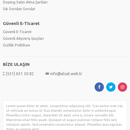
Doping Satın Alma Şartları
Sık Sorulan Sorular
Güvenli E-Ticaret
Güvenli E-Ticaret
Güvenli Alışveriş İpuçları
Gizlilik Politikası
BİZE ULAŞIN
(531) 631 30 82
info@alsat.web.tr
Lorem ipsum dolor sit amet, consectetur adipiscing elit. Cras auctor erat est,
ut vehicula ex luctus id. Duis blandit consectetur dolor in pellentesque.
Phasellus tortor augue, imperdiet sit amet urna a, ornare convallis elit.
Maecenas vitae felis quam. Quisque ut augue pulvinar, tempor felis sed,
volutpat sapien. Sed venenatis consectetur aliquet. Phasellus quis egestas
dolor, eu viverra ante.