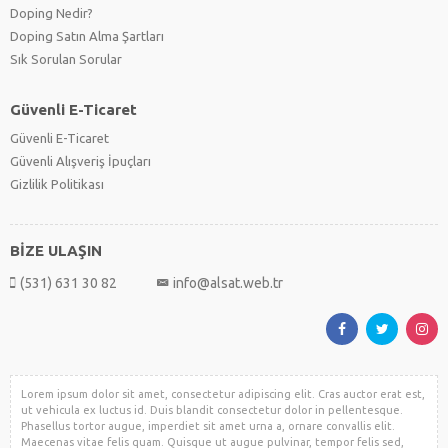
Doping Nedir?
Doping Satın Alma Şartları
Sık Sorulan Sorular
Güvenli E-Ticaret
Güvenli E-Ticaret
Güvenli Alışveriş İpuçları
Gizlilik Politikası
BİZE ULAŞIN
(531) 631 30 82
info@alsat.web.tr
Lorem ipsum dolor sit amet, consectetur adipiscing elit. Cras auctor erat est,
ut vehicula ex luctus id. Duis blandit consectetur dolor in pellentesque.
Phasellus tortor augue, imperdiet sit amet urna a, ornare convallis elit.
Maecenas vitae felis quam. Quisque ut augue pulvinar, tempor felis sed,