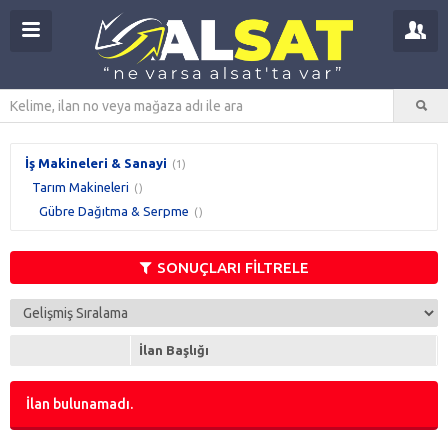
İş Makineleri & Sanayi
(1)
Tarım Makineleri
()
Gübre Dağıtma & Serpme
()
SONUÇLARI FİLTRELE
İlan Başlığı
İlan bulunamadı.