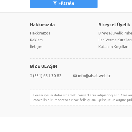
Filtrele
Hakkımızda
Bireysel Üyelik
Hakkımızda
Bireysel Üyelik Pake
Reklam
İlan Verme Kuralları
İletişim
Kullanım Koşulları
BİZE ULAŞIN
(531) 631 30 82
info@alsat.web.tr
Lorem ipsum dolor sit amet, consectetur adipiscing elit. Cras au
convallis elit. Maecenas vitae felis quam. Quisque ut augue pul