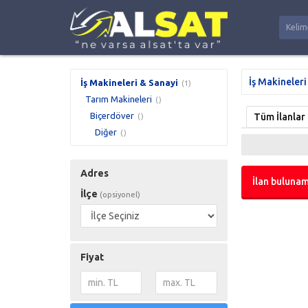
İş Makineleri
İş Makineleri & Sanayi
(1)
Tarım Makineleri
()
Biçerdöver
Tüm İlanlar
()
Diğer
()
Adres
İlan bulunam
İlçe
(opsiyonel)
Fiyat