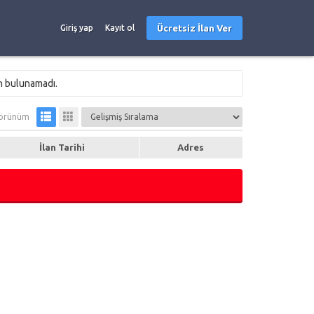
Ücretsiz İlan Ver
Giriş yap
Kayıt ol
an bulunamadı.
örünüm
İlan Tarihi
Adres