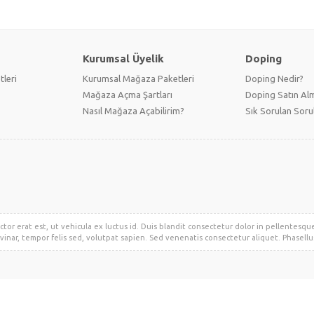
Kurumsal Üyelik
Doping
tleri
Kurumsal Mağaza Paketleri
Doping Nedir?
Mağaza Açma Şartları
Doping Satın Alm
Nasıl Mağaza Açabilirim?
Sık Sorulan Soru
ctor erat est, ut vehicula ex luctus id. Duis blandit consectetur dolor in pellentesqu
vinar, tempor felis sed, volutpat sapien. Sed venenatis consectetur aliquet. Phasellus