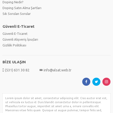
Doping Nedir?
Doping Satın Alma Şartları
Sık Sorulan Sorular
Güvenli E-Ticaret
Güvenli E-Ticaret
Güvenli Alışveriş İpuçları
Gizlilik Politikası
BİZE ULAŞIN
(531) 631 30 82
info@alsat.web.tr
Lorem ipsum dolor sit amet, consectetur adipiscing elit. Cras auctor erat est,
ut vehicula ex luctus id. Duis blandit consectetur dolor in pellentesque.
Phasellus tortor augue, imperdiet sit amet urna a, ornare convallis elit.
Maecenas vitae felis quam. Quisque ut augue pulvinar, tempor felis sed,