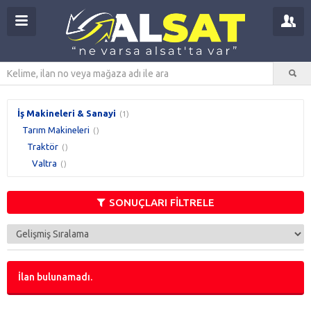
İş Makineleri & Sanayi
(1)
Tarım Makineleri
()
Traktör
()
Valtra
()
SONUÇLARI FİLTRELE
İlan bulunamadı.