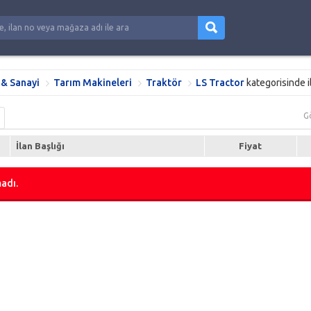
 & Sanayi
Tarım Makineleri
Traktör
LS Tractor
kategorisinde 
G
İlan Başlığı
Fiyat
adı.