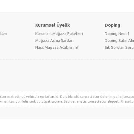
Kurumsal Üyelik
Doping
tleri
Kurumsal Mağaza Paketleri
Doping Nedir?
Mağaza Açma Şartları
Doping Satın Alm
Nasıl Mağaza Açabilirim?
Sık Sorulan Soru
ctor erat est, ut vehicula ex luctus id. Duis blandit consectetur dolor in pellentesqu
vinar, tempor felis sed, volutpat sapien. Sed venenatis consectetur aliquet. Phasellus