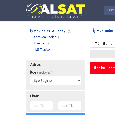
İş Makineleri
İş Makineleri & Sanayi
(1)
Tarım Makineleri
()
Traktör
Tüm İlanlar
()
LS Tractor
()
Adres
İlan bulunam
İlçe
(opsiyonel)
Fiyat