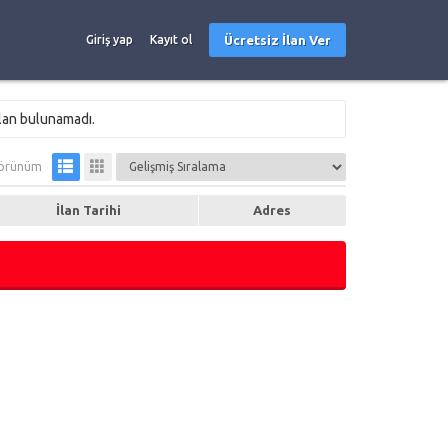
Ücretsiz İlan Ver
Giriş yap
Kayıt ol
ilan bulunamadı.
örünüm
İlan Tarihi
Adres