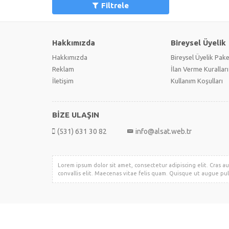
Filtrele
Hakkımızda
Bireysel Üyelik
Hakkımızda
Bireysel Üyelik Pake
Reklam
İlan Verme Kuralları
İletişim
Kullanım Koşulları
BİZE ULAŞIN
(531) 631 30 82
info@alsat.web.tr
Lorem ipsum dolor sit amet, consectetur adipiscing elit. Cras au
convallis elit. Maecenas vitae felis quam. Quisque ut augue pul