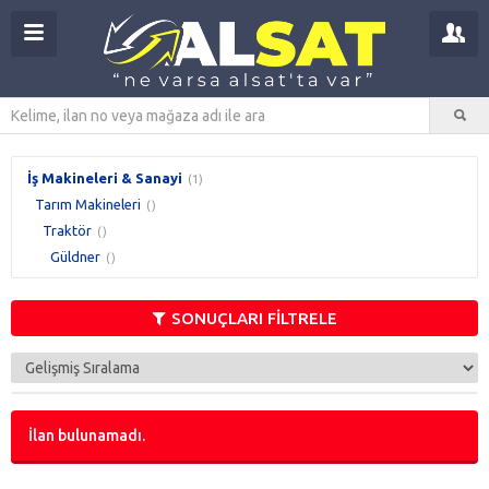
İş Makineleri & Sanayi
(1)
Tarım Makineleri
()
Traktör
()
Güldner
()
SONUÇLARI FİLTRELE
İlan bulunamadı.