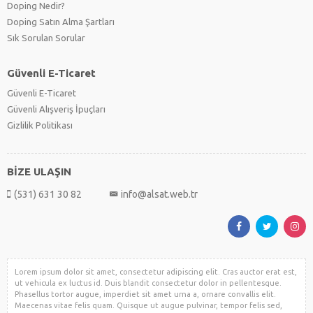
Doping Nedir?
Doping Satın Alma Şartları
Sık Sorulan Sorular
Güvenli E-Ticaret
Güvenli E-Ticaret
Güvenli Alışveriş İpuçları
Gizlilik Politikası
BİZE ULAŞIN
(531) 631 30 82
info@alsat.web.tr
Lorem ipsum dolor sit amet, consectetur adipiscing elit. Cras auctor erat est,
ut vehicula ex luctus id. Duis blandit consectetur dolor in pellentesque.
Phasellus tortor augue, imperdiet sit amet urna a, ornare convallis elit.
Maecenas vitae felis quam. Quisque ut augue pulvinar, tempor felis sed,