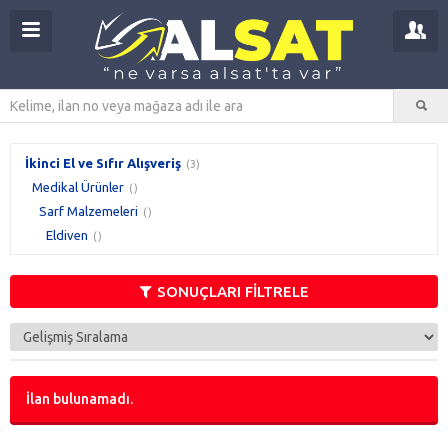
İkinci El ve Sıfır Alışveriş
(3)
Medikal Ürünler
()
Sarf Malzemeleri
()
Eldiven
()
SONUÇLARI FİLTRELE
İlan bulunamadı.