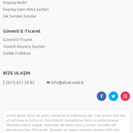
Doping Nedir?
Doping Satın Alma Şartları
Sık Sorulan Sorular
Güvenli E-Ticaret
Güvenli E-Ticaret
Güvenli Alışveriş İpuçları
Gizlilik Politikası
BİZE ULAŞIN
(531) 631 30 82
info@alsat.web.tr
Lorem ipsum dolor sit amet, consectetur adipiscing elit. Cras auctor erat est,
ut vehicula ex luctus id. Duis blandit consectetur dolor in pellentesque.
Phasellus tortor augue, imperdiet sit amet urna a, ornare convallis elit.
Maecenas vitae felis quam. Quisque ut augue pulvinar, tempor felis sed,