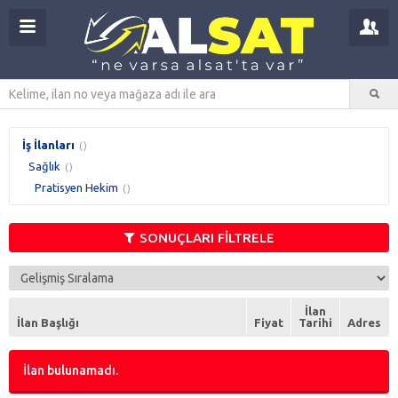
İş İlanları
()
Sağlık
()
Pratisyen Hekim
()
SONUÇLARI FİLTRELE
İlan
İlan Başlığı
Fiyat
Tarihi
Adres
İlan bulunamadı.