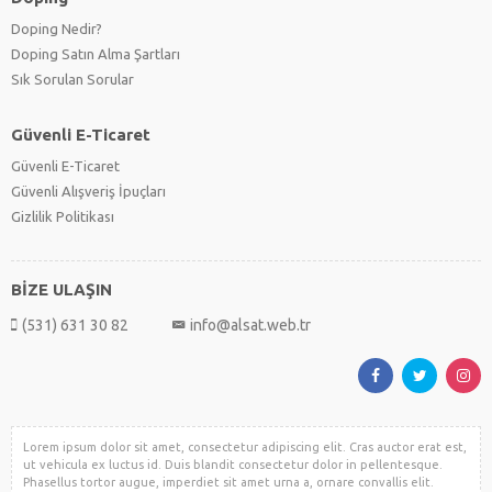
Doping Nedir?
Doping Satın Alma Şartları
Sık Sorulan Sorular
Güvenli E-Ticaret
Güvenli E-Ticaret
Güvenli Alışveriş İpuçları
Gizlilik Politikası
BİZE ULAŞIN
(531) 631 30 82
info@alsat.web.tr
Lorem ipsum dolor sit amet, consectetur adipiscing elit. Cras auctor erat est,
ut vehicula ex luctus id. Duis blandit consectetur dolor in pellentesque.
Phasellus tortor augue, imperdiet sit amet urna a, ornare convallis elit.